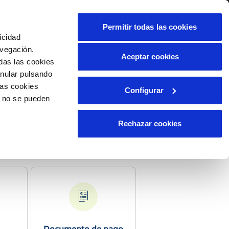
alidad
Ayuda
Contáctanos
Permitir todas las cookies
icidad
Área de clientes
avegación.
Aceptar cookies
das las cookies
anular pulsando
OS
INCIDENCIAS
las cookies
Configurar
os
Comunica anomalías o posibles
o no se pueden
fraudes
liente)
cilio
Reclamaciones
Rechazar cookies
les