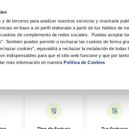
ES
EN
VA
Actu
ies
 y de terceros para analizar nuestros servicios y mostrarte publ
iones Online
Tu Servicio
Tu Agua
Conócenos
encias en base a un perfil elaborado a partir de tus hábitos de n
 cookies de complemento de redes sociales. Puedes aceptar to
s”· También puedes permitir o rechazar las cookies de forma gr
N AL CLIENTE
D
OS COMPROMISOS
COMPROMISO DE SERVICIO
CUIDADOS DEL AGUA
ONTRATOS
MODIFICACIÓN DE DAT
echazar cookies”, equivaldrá a rechazar la instalación de todas 
de contacto
calidad del agua
personas
Carta de compromisos
Consejos de ahorro
Cambio de titular
Actualizar datos bancari
on indispensables para que el sitio web funcione y que por tant
ia
l consumidor
edio ambiente
Customer Counsel (Defensa del c
Alta de suministro
Actualizar datos de domi
tar más información en nuestra
Política de Cookies
novacion y digitalización
Normativa del servicio
Baja de suministro
Actualizar datos persona
obras y afectaciones
Arbitraje y mediación
Solicitud de Acometida
ción de fuga interior
Programa CONTIGO
Documentación contratación
tación e impresos
VER TODAS LAS GESTIONES