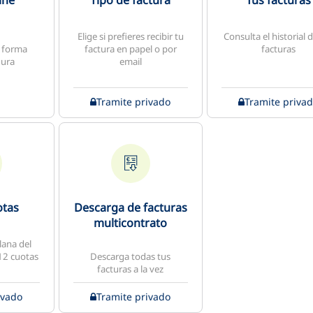
ine
Tipo de factura
Tus facturas
Elige si prefieres recibir tu
Consulta el historial 
e forma
factura en papel o por
facturas
gura
email
Tramite privado
Tramite priva
otas
Descarga de facturas
multicontrato
plana del
12 cuotas
Descarga todas tus
facturas a la vez
ivado
Tramite privado