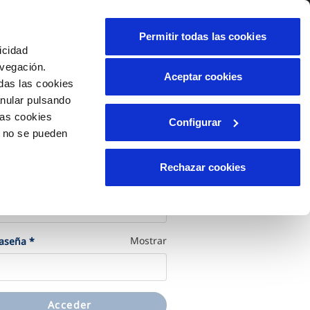
alidad
Ayuda
Contáctanos
Permitir todas las cookies
icidad
Área de clientes
avegación.
Aceptar cookies
das las cookies
anular pulsando
OS
INCIDENCIAS
las cookies
Configurar
os
Comunica anomalías o posibles
o no se pueden
fraudes
liente)
cilio
cede a tu cuenta
Reclamaciones
Rechazar cookies
les
(Obligatorio)
 o usuario
*
(Obligatorio)
Mostrar
raseña
*
Acceder