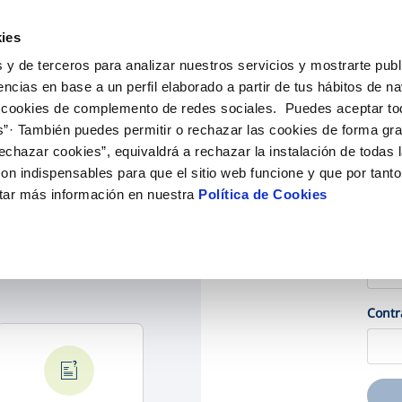
ES
EN
VA
Actu
ies
 y de terceros para analizar nuestros servicios y mostrarte publ
iones Online
Tu Servicio
Tu Agua
Conócenos
encias en base a un perfil elaborado a partir de tus hábitos de n
 cookies de complemento de redes sociales. Puedes aceptar to
s”· También puedes permitir o rechazar las cookies de forma gr
N AL CLIENTE
D
OS COMPROMISOS
COMPROMISO DE SERVICIO
CUIDADOS DEL AGUA
ONTRATOS
MODIFICACIÓN DE DAT
echazar cookies”, equivaldrá a rechazar la instalación de todas 
de contacto
calidad del agua
personas
Carta de compromisos
Consejos de ahorro
Cambio de titular
Actualizar datos bancari
on indispensables para que el sitio web funcione y que por tant
ia
l consumidor
edio ambiente
Customer Counsel (Defensa del c
Alta de suministro
Actualizar datos de domi
tar más información en nuestra
Política de Cookies
Ac
novacion y digitalización
Normativa del servicio
Baja de suministro
Actualizar datos persona
Email
obras y afectaciones
Arbitraje y mediación
Solicitud de Acometida
udar?
ción de fuga interior
Programa CONTIGO
Documentación contratación
tación e impresos
Cont
VER TODAS LAS GESTIONES