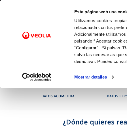
Saltar al contenido
Esta página web usa cook
Utilizamos cookies propias
Gest
relacionada con tus prefer
Adicionalmente utilizamos
pulsando “ Aceptar cookie
Inicio
Gestiones Online
Contratos
FACTURAS Y PRECIOS
NUESTRO PAPEL EN EL CICLO URBANO
ATENCIÓ
CALIDA
NUESTR
FACTURAS, PAGOS Y CONSUMOS
C
SOBRE NOSOTROS
“Configurar”. Si pulsas “R
Tarifas
Captación
Canales 
Control 
Con las 
Lectura de contador
salvo las necesarias que s
Solicitud de acometida
Bonificaciones y fondo social
Potabilización
Cita prev
Grifo de
Con el m
Pago de facturas
desactivar. Puedes consul
Factura digital
Transporte
SVisual
Con la in
12 gotas (cuota fija mensual)
Entiende tu factura
Distribución
Mapa de 
Mostrar detalles
Duplicado facturas
Alcantarillado
Comproba
Depuración
Documen
DATOS ACOMETIDA
DATOS PER
Reutilización
Retorno
¿Dónde quieres rea