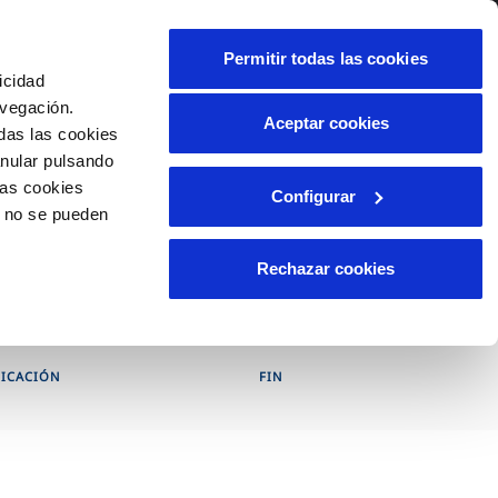
alidad
Ayuda
Contáctanos
Permitir todas las cookies
icidad
Área de clientes
avegación.
Aceptar cookies
das las cookies
anular pulsando
OS
INCIDENCIAS
las cookies
Configurar
os
Comunica anomalías o posibles
o no se pueden
fraudes
liente)
cilio
Reclamaciones
Rechazar cookies
les
FICACIÓN
FIN