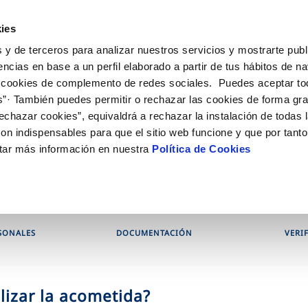
ES
EN
VA
Actu
ies
 y de terceros para analizar nuestros servicios y mostrarte publ
iones Online
Tu Servicio
Tu Agua
Conócenos
encias en base a un perfil elaborado a partir de tus hábitos de n
 cookies de complemento de redes sociales. Puedes aceptar to
s”· También puedes permitir o rechazar las cookies de forma gr
N AL CLIENTE
D
OS COMPROMISOS
COMPROMISO DE SERVICIO
CUIDADOS DEL AGUA
ONTRATOS
MODIFICACIÓN DE DAT
echazar cookies”, equivaldrá a rechazar la instalación de todas 
de contacto
calidad del agua
personas
Carta de compromisos
Consejos de ahorro
Cambio de titular
Actualizar datos bancari
on indispensables para que el sitio web funcione y que por tant
ia
l consumidor
edio ambiente
Customer Counsel (Defensa del c
Alta de suministro
Actualizar datos de domi
tar más información en nuestra
Política de Cookies
novacion y digitalización
Normativa del servicio
Baja de suministro
Actualizar datos persona
obras y afectaciones
Arbitraje y mediación
Solicitud de Acometida
ción de fuga interior
Programa CONTIGO
Documentación contratación
tación e impresos
SONALES
DOCUMENTACIÓN
VERI
VER TODAS LAS GESTIONES
lizar la acometida?