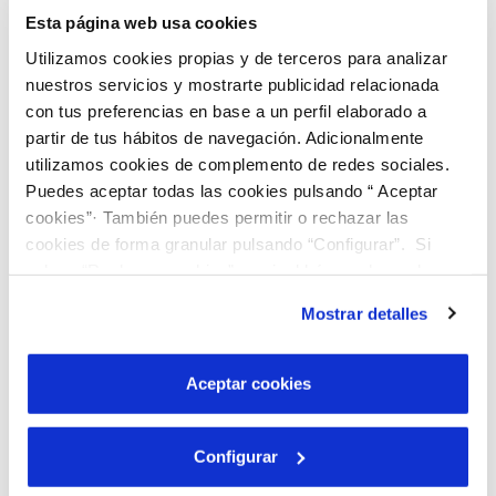
directamente de los grifos en viviendas
Esta página web usa cookies
particulares, edificios públicos y empresas.
Utilizamos cookies propias y de terceros para analizar
nuestros servicios y mostrarte publicidad relacionada
Estas muestras
se analizan y se comparan para
con tus preferencias en base a un perfil elaborado a
detectar posibles anomalías
de las instalaciones
partir de tus hábitos de navegación. Adicionalmente
utilizamos cookies de complemento de redes sociales.
interiores (tuberías interiores, depósitos
Puedes aceptar todas las cookies pulsando “ Aceptar
comunitarios, etc.). Esta campaña se hace con
cookies”· También puedes permitir o rechazar las
muestras representativas a través de clientes
cookies de forma granular pulsando “Configurar”. Si
voluntarios/as y sin coste adicional.
pulsas “Rechazar cookies”, equivaldrá a rechazar la
instalación de todas las cookies salvo las necesarias que
Mostrar detalles
son indispensables para que el sitio web funcione y que
El control del agua en grifo es una
exigencia legal
por tanto no se pueden desactivar. Puedes consultar
del RD 3/2023
, y que junto con el Ayuntamiento
más información en nuestra
Política de Cookies
Aceptar cookies
de tu localidad hemos impulsado para mejorar el
servicio de agua potable en la ciudad.
Configurar