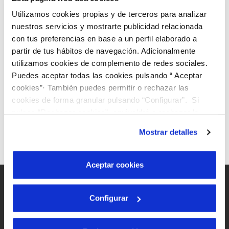
Código postal
*
VER TODAS LAS GESTIONES
Utilizamos cookies propias y de terceros para analizar
nuestros servicios y mostrarte publicidad relacionada
El contrato es para...
*
con tus preferencias en base a un perfil elaborado a
partir de tus hábitos de navegación. Adicionalmente
utilizamos cookies de complemento de redes sociales.
Puedes aceptar todas las cookies pulsando “ Aceptar
cookies”· También puedes permitir o rechazar las
cookies de forma granular pulsando “Configurar”. Si
pulsas “Rechazar cookies”, equivaldrá a rechazar la
instalación de todas las cookies salvo las necesarias que
Mostrar detalles
son indispensables para que el sitio web funcione y que
por tanto no se pueden desactivar. Puedes consultar
más información en nuestra
Política de Cookies
Aceptar cookies
Configurar
Mapa Web