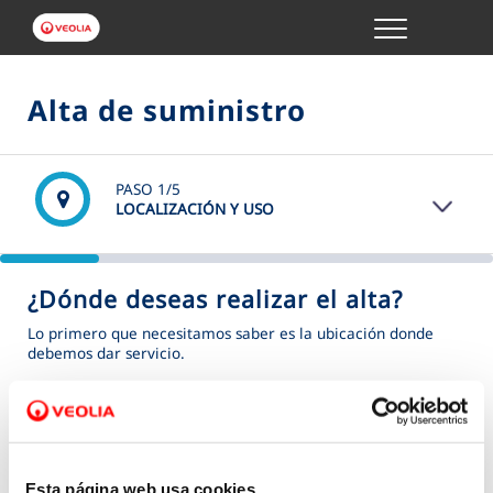
Menu
GESTIONES ONLINE
Alta de suministro
VER TODAS LAS GESTIONES
PASO
1
/5
TU SERVICIO
LOCALIZACIÓN Y USO
VER TODAS LAS GESTIONES
¿Dónde deseas realizar el alta?
TU AGUA
Lo primero que necesitamos saber es la ubicación donde
debemos dar servicio.
VER TODAS LAS GESTIONES
(*) Campos obligatorios
Dirección
*
CONÓCENOS
Esta página web usa cookies