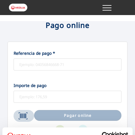
Menu
GESTIONES ONLINE
Pago online
VER TODAS LAS GESTIONES
Referencia de pago *
TU SERVICIO
VER TODAS LAS GESTIONES
Importe de pago
TU AGUA
VER TODAS LAS GESTIONES
Pagar online
CONÓCENOS
Bizum
Tarjeta
Aceptamos: