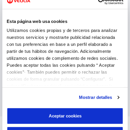
VER TODAS LAS GESTIONES
Esta página web usa cookies
Utilizamos cookies propias y de terceros para analizar
nuestros servicios y mostrarte publicidad relacionada
con tus preferencias en base a un perfil elaborado a
partir de tus hábitos de navegación. Adicionalmente
Domicilia tus facturas
utilizamos cookies de complemento de redes sociales.
También puedes domiciliar tus facturas, es la
Puedes aceptar todas las cookies pulsando “ Aceptar
manera más fácil de olvidarte de ellas y puedes
cookies”· También puedes permitir o rechazar las
hacerlo directamente a través de nuestra área
cookies de forma granular pulsando “Configurar”. Si
de clientes. Una vez hecho no tienes que volver
pulsas “Rechazar cookies”, equivaldrá a rechazar la
a preocuparte.
instalación de todas las cookies salvo las necesarias que
Mostrar detalles
son indispensables para que el sitio web funcione y que
Domiciliar facturas
por tanto no se pueden desactivar. Puedes consultar
más información en nuestra
Política de Cookies
Aceptar cookies