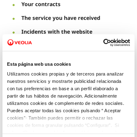
Your contracts
The service you have received
Incidents with the website
Building works or faults
Incidents with the Customer Services
Esta página web usa cookies
Area
Utilizamos cookies propias y de terceros para analizar
nuestros servicios y mostrarte publicidad relacionada
con tus preferencias en base a un perfil elaborado a
partir de tus hábitos de navegación. Adicionalmente
Fill in the form and we’ll get back to you as soon as
utilizamos cookies de complemento de redes sociales.
possible.
Puedes aceptar todas las cookies pulsando “ Aceptar
cookies”· También puedes permitir o rechazar las
cookies de forma granular pulsando “Configurar”. Si
pulsas “Rechazar cookies”, equivaldrá a rechazar la