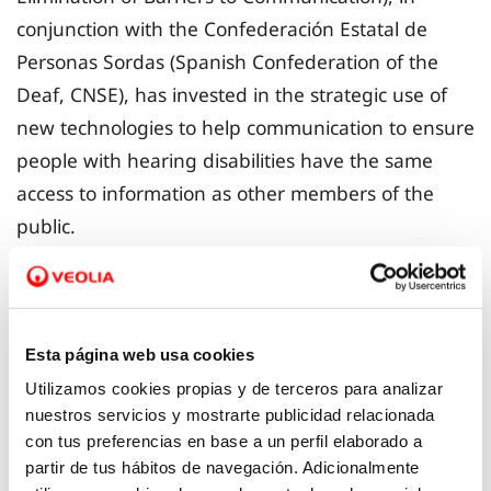
conjunction with the Confederación Estatal de
Personas Sordas (Spanish Confederation of the
Deaf, CNSE), has invested in the strategic use of
new technologies to help communication to ensure
people with hearing disabilities have the same
access to information as other members of the
public.
We provide the SVIsual service for the deaf in our
offices in Orihuela, Benidorm, Santa Pola, Elda,
Esta página web usa cookies
Guardamar and Redován. Thus, when a customer
requires a sign language translation to carry out
Utilizamos cookies propias y de terceros para analizar
nuestros servicios y mostrarte publicidad relacionada
their transactions in our offices, a video conference
con tus preferencias en base a un perfil elaborado a
call is placed with a qualified person from Fesord,
partir de tus hábitos de navegación. Adicionalmente
Federación de personas sordas de la comunidad