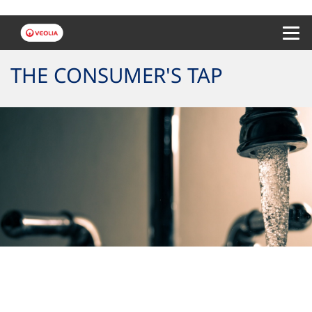
Menu 
THE CONSUMER'S TAP
Controlamos la calidad del
agua en grifo