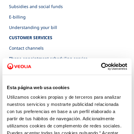
Subsidies and social funds
E-billing
Understanding your bill
CUSTOMER SERVICES
Contact channels
Phone appointment scheduling service
SVisual
Map of Construction Work and Incidents
Esta página web usa cookies
Inside leak check
Utilizamos cookies propias y de terceros para analizar
Documentation and forms
nuestros servicios y mostrarte publicidad relacionada
SERVICE COMMITMENT
con tus preferencias en base a un perfil elaborado a
partir de tus hábitos de navegación. Adicionalmente
Charter of Commitments
utilizamos cookies de complemento de redes sociales.
Customer Counsel
Puedes aceptar todas las cookies pulsando “ Aceptar