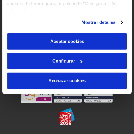
cookies de forma granular pulsando “Configurar”. Si
pulsas “Rechazar cookies”, equivaldrá a rechazar la
Site map
instalación de todas las cookies salvo las necesarias que
Mostrar detalles
son indispensables para que el sitio web funcione y que
Legal notice and website privacy
por tanto no se pueden desactivar. Puedes consultar
Cookies policy
más información en nuestra
Política de Cookies
Aceptar cookies
Accessibility
Configurar
Síguenos en:
Rechazar cookies