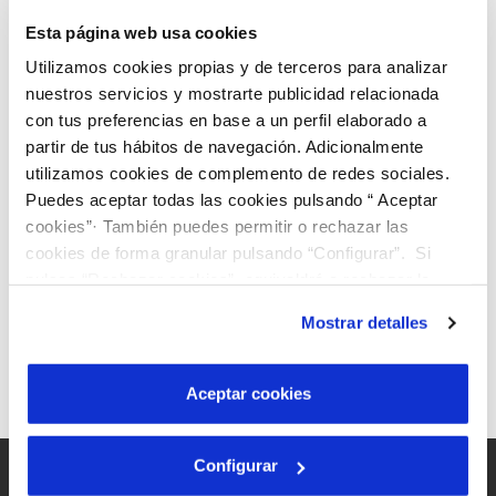
Water distribution
Esta página web usa cookies
Utilizamos cookies propias y de terceros para analizar
nuestros servicios y mostrarte publicidad relacionada
We carry out thorough analysis and control, and
con tus preferencias en base a un perfil elaborado a
partir de tus hábitos de navegación. Adicionalmente
make constant improvements in the distribution
utilizamos cookies de complemento de redes sociales.
network to
manage water resources sustainably
.
Puedes aceptar todas las cookies pulsando “ Aceptar
cookies”· También puedes permitir o rechazar las
We have introduced
remote control procedures
cookies de forma granular pulsando “Configurar”. Si
pulsas “Rechazar cookies”, equivaldrá a rechazar la
in the water distribution systems
, thereby
instalación de todas las cookies salvo las necesarias que
providing real-time remote control and access to
Mostrar detalles
son indispensables para que el sitio web funcione y que
information.
por tanto no se pueden desactivar. Puedes consultar
más información en nuestra
Política de Cookies
Aceptar cookies
Configurar