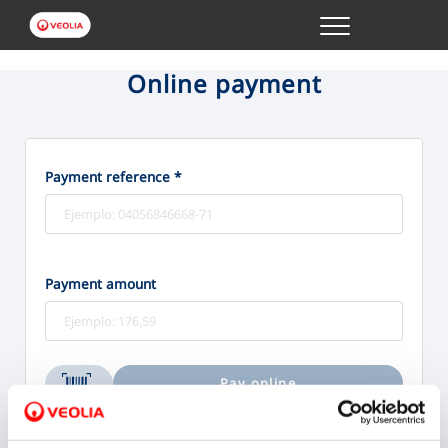
Menu
ONLINE TRANSACTIONS
Online payment
YOUR SERVICE
Payment reference *
YOUR WATER
ABOUT US
Payment amount
Pay online
Bizum
Credit/Debit card
We accept: