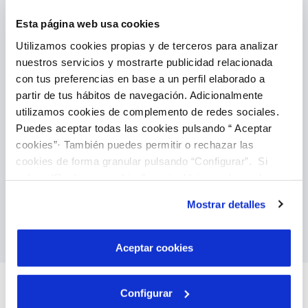
Esta página web usa cookies
Utilizamos cookies propias y de terceros para analizar
nuestros servicios y mostrarte publicidad relacionada
con tus preferencias en base a un perfil elaborado a
partir de tus hábitos de navegación. Adicionalmente
utilizamos cookies de complemento de redes sociales.
Domiciliate your invoices
Puedes aceptar todas las cookies pulsando “ Aceptar
cookies”· También puedes permitir o rechazar las
You can also direct debit your invoices, it is the
cookies de forma granular pulsando “Configurar”. Si
easiest way to forget about them and you can
pulsas “Rechazar cookies”, equivaldrá a rechazar la
do it directly through our customer area. Once
done you don't have to worry again.
instalación de todas las cookies salvo las necesarias que
Mostrar detalles
son indispensables para que el sitio web funcione y que
Payment reminder
por tanto no se pueden desactivar. Puedes consultar
más información en nuestra
Política de Cookies
Aceptar cookies
Configurar