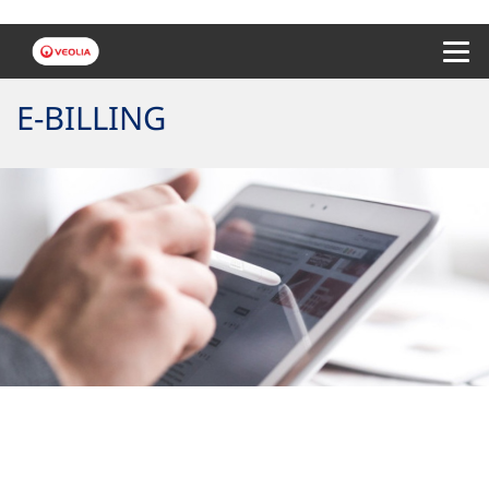
Menu 
E-BILLING
Your sustainable bill