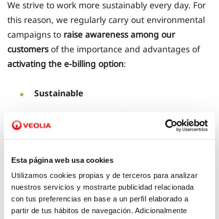
We strive to work more sustainably every day. For
this reason, we regularly carry out environmental
campaigns to
raise awareness among our
customers
of the importance and advantages of
activating the e-billing option
:
Sustainable
Managing correspondence
More information
Greater accessibility
Esta página web usa cookies
Utilizamos cookies propias y de terceros para analizar
nuestros servicios y mostrarte publicidad relacionada
con tus preferencias en base a un perfil elaborado a
If you are already a user of the client area you can
partir de tus hábitos de navegación. Adicionalmente