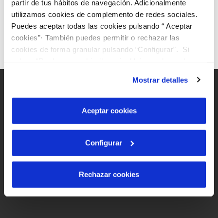
partir de tus hábitos de navegación. Adicionalmente
utilizamos cookies de complemento de redes sociales.
06 MAY 2025
Puedes aceptar todas las cookies pulsando “ Aceptar
Las ciudades del agua
cookies”· También puedes permitir o rechazar las
cookies de forma granular pulsando “Configurar”. Si
pulsas “Rechazar cookies”, equivaldrá a rechazar la
instalación de todas las cookies salvo las necesarias que
Mostrar detalles
son indispensables para que el sitio web funcione y que
por tanto no se pueden desactivar. Puedes consultar
más información en nuestra
Política de Cookies
Aceptar cookies
Site map
Legal notice and website privacy
Configurar
Cookies policy
Accessibility
Rechazar cookies
Síguenos en: