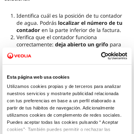
Identifica cuál es la posición de tu contador
de agua. Podrás
localizar el número de tu
contador
en la parte inferior de la factura.
Verifica que el contador funciona
correctamente:
deja abierto un grifo
para
que el contador registre movimiento. Revisa si
la aguja roja de la esfera grande o la última
cifra roja del contador se mueve.
Mantén el grifo abierto,
cierra la llave de
Esta página web usa cookies
paso
de salida del contador y comprueba que
Utilizamos cookies propias y de terceros para analizar
este no registra ningún movimiento.
nuestros servicios y mostrarte publicidad relacionada
Vuelve a abrir la llave de paso
del contador y
con tus preferencias en base a un perfil elaborado a
asegúrate de no tener abierto ningún grifo
partir de tus hábitos de navegación. Adicionalmente
del interior de la casa o local. Deja pasar una
utilizamos cookies de complemento de redes sociales.
hora y observa si el contador ha registrado
Puedes aceptar todas las cookies pulsando “ Aceptar
consumo de agua. En caso afirmativo, puede
cookies”· También puedes permitir o rechazar las
que haya una fuga en tu instalación, ya que