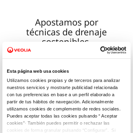
Apostamos por
técnicas de drenaje
sostenibles
El agua residual es conducida a la
red de
Esta página web usa cookies
alcantarillado
una vez que ha sido empleada para
Utilizamos cookies propias y de terceros para analizar
sus diferentes usos en hogares y empresas. Este
nuestros servicios y mostrarte publicidad relacionada
sistema
facilita la recogida de estas aguas
con tus preferencias en base a un perfil elaborado a
residuales y pluviales
, y además posibilita el
partir de tus hábitos de navegación. Adicionalmente
transporte hasta las diferentes estaciones
utilizamos cookies de complemento de redes sociales.
Puedes aceptar todas las cookies pulsando “ Aceptar
depuradoras. Las estaciones de bombeo son
cookies”· También puedes permitir o rechazar las
necesarias para impulsar el agua residual a las
cookies de forma granular pulsando “Configurar”. Si