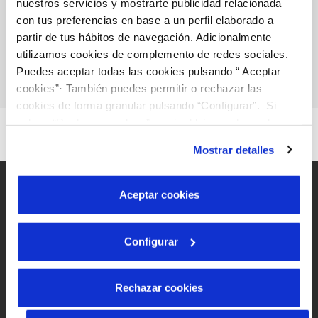
nuestros servicios y mostrarte publicidad relacionada
VER TODAS LAS GESTIONES
con tus preferencias en base a un perfil elaborado a
partir de tus hábitos de navegación. Adicionalmente
utilizamos cookies de complemento de redes sociales.
Puedes aceptar todas las cookies pulsando “ Aceptar
cookies”· También puedes permitir o rechazar las
cookies de forma granular pulsando “Configurar”. Si
pulsas “Rechazar cookies”, equivaldrá a rechazar la
instalación de todas las cookies salvo las necesarias que
Mostrar detalles
son indispensables para que el sitio web funcione y que
por tanto no se pueden desactivar. Puedes consultar
más información en nuestra
Política de Cookies
Aceptar cookies
Configurar
Mapa Web
Aviso legal y privacidad de la web
Rechazar cookies
Política de cookies
Protección de datos