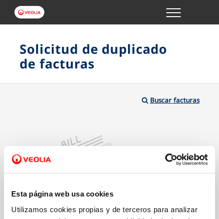
Menu
GESTIONES ONLINE
Solicitud de duplicado
de facturas
VER TODAS LAS GESTIONES
TU SERVICIO
Buscar facturas
VER TODAS LAS GESTIONES
TU AGUA
VER TODAS LAS GESTIONES
Esta página web usa cookies
CONÓCENOS
Utilizamos cookies propias y de terceros para analizar