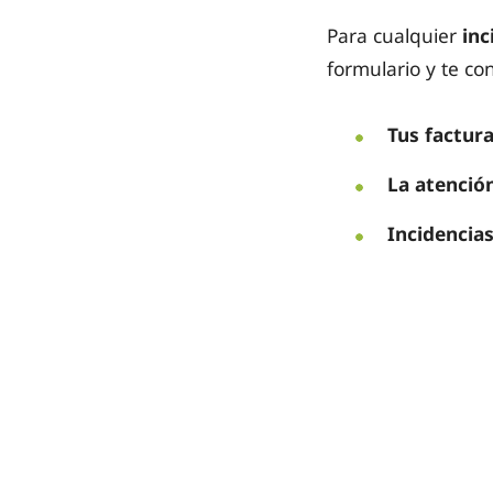
Para cualquier
inc
formulario y te co
Tus factur
La atención
Incidencia