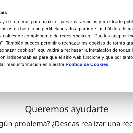
ES
EN
VA
Actua
ies
 y de terceros para analizar nuestros servicios y mostrarte publ
Tu Servicio
Tu Agua
Conócenos
encias en base a un perfil elaborado a partir de tus hábitos de n
 cookies de complemento de redes sociales. Puedes aceptar to
s”· También puedes permitir o rechazar las cookies de forma gr
ÓN AL CLIENTE
AD
ROS COMPROMISOS
NTRATOS
COMPROMISO DE SERVICIO
CUIDADOS DEL AGUA
MODIFICACIÓN DE DAT
echazar cookies”, equivaldrá a rechazar la instalación de todas 
 de contacto
 calidad del agua
 personas
bio de titular
Carta de compromisos
Consejos de ahorro
Actualizar datos bancario
on indispensables para que el sitio web funcione y que por tant
via
el consumidor
medio ambiente
a de suministro
Customer Counsel (Defensa de
Actualizar datos de domici
tar más información en nuestra
Política de Cookies
cliente)
innovacion y digitalización
a de suministro
Actualizar datos personal
Normativa del servicio
 obras y afectaciones
icitud de Acometida
Arbitraje y mediación
ación de fuga interior
umentación contratación
Programa CONTIGO
ntación e impresos
Queremos ayudarte
VER TODAS LAS GESTIONES
lgún problema? ¿Deseas realizar una re