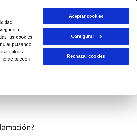
lidad
Ayuda
Contáctanos
Aceptar cookies
icidad
Área de clientes
avegación.
Configurar
das las cookies
anular pulsando
OS
INCIDENCIAS
las cookies
s
Comunica anomalías o posibles
Rechazar cookies
o no se pueden
fraudes
l
lio
Reclamaciones
es
clamación?