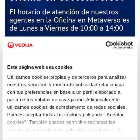
El horario de atención de nuestros
agentes en la Oficina en Metaverso es
de Lunes a Viernes de 10:00 a 14:00
Acceder con Ordenador
Esta página web usa cookies
oculus
Acceder con
Utilizamos cookies propias y de terceros para analizar
nuestros servicios y mostrarte publicidad relacionada
con tus preferencias en base a un perfil elaborado a
El tratamiento de tus datos personales para las
partir de tus hábitos de navegación. Adicionalmente
gestiones que realices en nuestra oficina en el
Metaverso corresponde a Hidraqua. Puedes
utilizamos cookies de complemento de redes sociales.
encontrar información detallada y sobre tus
Puedes aceptar todas las cookies pulsando “ Aceptar
derechos en materia de protección de datos en
https://www.hidraqua.es/proteccion-de-datos
.
cookies”· También puedes permitir o rechazar las
cookies de forma granular pulsando “Configurar”. Si
pulsas “Rechazar cookies”, equivaldrá a rechazar la