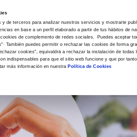
ES
EN
VA
Actua
ies
 y de terceros para analizar nuestros servicios y mostrarte publ
Tu Servicio
Tu Agua
Conócenos
encias en base a un perfil elaborado a partir de tus hábitos de n
 cookies de complemento de redes sociales. Puedes aceptar to
s”· También puedes permitir o rechazar las cookies de forma gr
ÓN AL CLIENTE
AD
ROS COMPROMISOS
NTRATOS
COMPROMISO DE SERVICIO
CUIDADOS DEL AGUA
MODIFICACIÓN DE DAT
echazar cookies”, equivaldrá a rechazar la instalación de todas 
 de contacto
 calidad del agua
 personas
bio de titular
Carta de compromisos
Consejos de ahorro
Actualizar datos bancario
on indispensables para que el sitio web funcione y que por tant
via
el consumidor
medio ambiente
a de suministro
Customer Counsel (Defensa de
Actualizar datos de domici
tar más información en nuestra
Política de Cookies
 EN DESARROLLO SOSTENIBLE
cliente)
innovacion y digitalización
a de suministro
Actualizar datos personal
Normativa del servicio
 obras y afectaciones
icitud de Acometida
Arbitraje y mediación
ación de fuga interior
umentación contratación
Programa CONTIGO
ntación e impresos
VER TODAS LAS GESTIONES