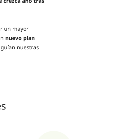
 crezca año tras
lar un mayor
un
nuevo plan
 guían nuestras
es