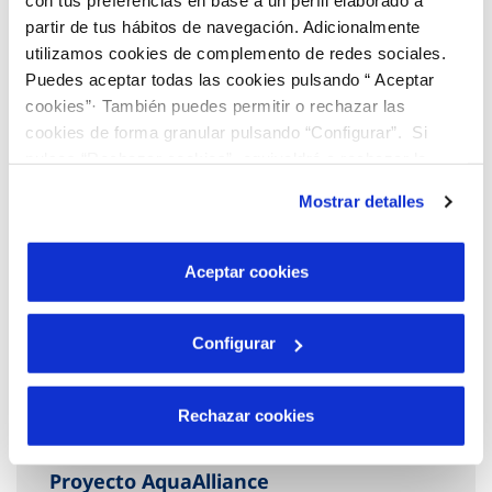
con tus preferencias en base a un perfil elaborado a
Descubre más…
partir de tus hábitos de navegación. Adicionalmente
utilizamos cookies de complemento de redes sociales.
Puedes aceptar todas las cookies pulsando “ Aceptar
cookies”· También puedes permitir o rechazar las
cookies de forma granular pulsando “Configurar”. Si
pulsas “Rechazar cookies”, equivaldrá a rechazar la
instalación de todas las cookies salvo las necesarias que
Mostrar detalles
son indispensables para que el sitio web funcione y que
por tanto no se pueden desactivar. Puedes consultar
más información en nuestra
Política de Cookies
Aceptar cookies
Configurar
Rechazar cookies
Proyecto AquaAlliance