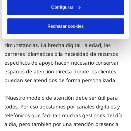
Al mismo tiempo, Veolia considera imprescindible
Configurar
mantener y reforzar la atención presencial como
garantía de accesibilidad universal. No todas las
Rechazar cookies
personas se relacionan con la tecnología del
mismo modo ni tienen las mismas capacidades o
circunstancias. La brecha digital, la edad, las
barreras idiomáticas o la necesidad de recursos
específicos de apoyo hacen necesario conservar
espacios de atención directa donde los clientes
puedan ser atendidos de forma personalizada.
“Nuestro modelo de atención debe ser útil para
todos. Por eso apostamos por canales digitales y
telefónicos que facilitan muchas gestiones del día
a día, pero también por una atención presencial