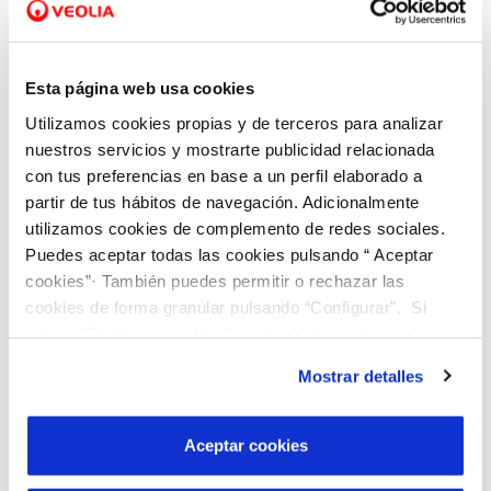
Veolia trabaja con la convicción de que una
atención al cliente de calidad debe ser multicanal.
Esta página web usa cookies
Por eso, la compañía impulsa los canales no
Utilizamos cookies propias y de terceros para analizar
presenciales como una vía cómoda, rápida y eficaz
nuestros servicios y mostrarte publicidad relacionada
con tus preferencias en base a un perfil elaborado a
para realizar numerosas gestiones sin necesidad
partir de tus hábitos de navegación. Adicionalmente
de desplazamientos. La web, la atención
utilizamos cookies de complemento de redes sociales.
telefónica, WhatsApp y otros recursos digitales
Puedes aceptar todas las cookies pulsando “ Aceptar
permiten a los usuarios acceder al servicio de una
cookies”· También puedes permitir o rechazar las
cookies de forma granular pulsando “Configurar”. Si
manera más flexible, adaptada a sus hábitos y a
pulsas “Rechazar cookies”, equivaldrá a rechazar la
su disponibilidad.
instalación de todas las cookies salvo las necesarias que
Mostrar detalles
son indispensables para que el sitio web funcione y que
Conservar espacios de
por tanto no se pueden desactivar. Puedes consultar
atención directa
más información en nuestra
Política de Cookies
Aceptar cookies