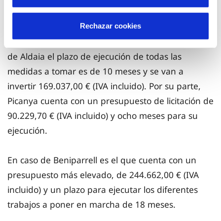
uno de los municipios, la licitación del contrato se
ha dividido en tres lotes independientes, cada uno
Rechazar cookies
de ellos con su propio presupuesto. Así, en el caso
de Aldaia el plazo de ejecución de todas las
medidas a tomar es de 10 meses y se van a
invertir 169.037,00 € (IVA incluido). Por su parte,
Picanya cuenta con un presupuesto de licitación de
90.229,70 € (IVA incluido) y ocho meses para su
ejecución.
En caso de Beniparrell es el que cuenta con un
presupuesto más elevado, de 244.662,00 € (IVA
incluido) y un plazo para ejecutar los diferentes
trabajos a poner en marcha de 18 meses.