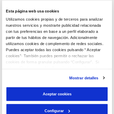
limpieza preventiva y correctiva de la red de
Esta página web usa cookies
alcantarillado, colectores, pozos e imbornales,
Utilizamos cookies propias y de terceros para analizar
utilizando camiones aspiradores e impulsión de
nuestros servicios y mostrarte publicidad relacionada
agua a presión. Del mismo modo, se prevé la
con tus preferencias en base a un perfil elaborado a
carga, transporte y gestión de los residuos
partir de tus hábitos de navegación. Adicionalmente
extraídos (lodos, gravas, etc.) hasta una estación
utilizamos cookies de complemento de redes sociales.
Puedes aceptar todas las cookies pulsando “ Aceptar
depuradora o punto de vertido autorizado.
cookies”· También puedes permitir o rechazar las
cookies de forma granular pulsando “Configurar”. Si
Finalmente, está previsto llevar a cabo una
pulsas “Rechazar cookies”, equivaldrá a rechazar la
exhaustiva inspección del estado de las redes
instalación de todas las cookies salvo las necesarias que
Mostrar detalles
son indispensables para que el sitio web funcione y que
mediante equipos de televisión (CCTV) o equipos
por tanto no se pueden desactivar. Puedes consultar
portátiles dotados de pértiga y grabadora de
más información en nuestra
Política de Cookies
Aceptar cookies
vídeo, para detectar daños y registrar incidencias.
Configurar
Puesto que las necesidades son diferentes en cada