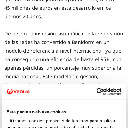
45 millones de euros en este desarrollo en los
últimos 20 años.
De hecho, la inversión sistemática en la renovación
de las redes ha convertido a Benidorm en un
modelo de referencia a nivel internacional, ya que
ha conseguido una eficiencia de hasta el 95%, con
apenas pérdidas, un porcentaje muy superior a la
media nacional. Este modelo de gestión,
desarrollado a lo largo de estos años junto a
Veolia, se basa en la digitalización, la
monitorización constante, la reutilización de aguas
residuales para otros usos como riegos y baldeo, y
Esta página web usa cookies
una red de distribución inteligente que es capaz
Utilizamos cookies propias y de terceros para analizar
de prevenir, planificar y gestionar la alta demanda
nuestros servicios y mostrarte publicidad relacionada