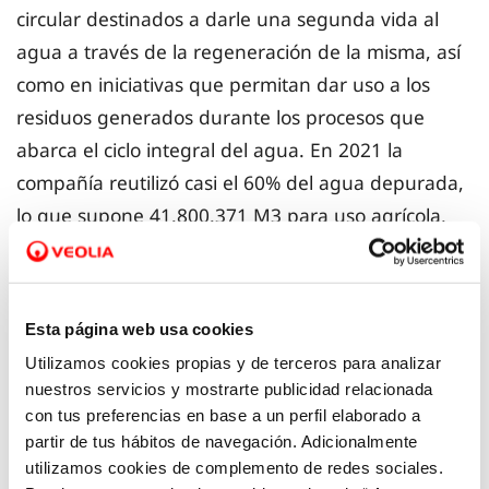
circular destinados a darle una segunda vida al
agua a través de la regeneración de la misma, así
como en iniciativas que permitan dar uso a los
residuos generados durante los procesos que
abarca el ciclo integral del agua. En 2021 la
compañía reutilizó casi el 60% del agua depurada,
lo que supone 41.800.371 M3 para uso agrícola,
ambiental y urbano, entre otros. Un valor
sumamente representativo, ya que la media de
agua regenerada en España se sitúa en el 7,1%.
Esta página web usa cookies
Utilizamos cookies propias y de terceros para analizar
Destaca un proyecto que la compañía ha concluido
nuestros servicios y mostrarte publicidad relacionada
hace escasamente unas semanas en el que, de la
con tus preferencias en base a un perfil elaborado a
mano de ayuntamientos, universidades y empresa
partir de tus hábitos de navegación. Adicionalmente
utilizamos cookies de complemento de redes sociales.
privada, y gracias a la financiación de la UE, se