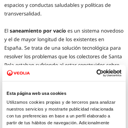
espacios y conductas saludables y políticas de
transversalidad.
El
saneamiento por vacío
es un sistema novedoso
y el de mayor longitud de los existentes en
España. Se trata de una solución tecnológica para
resolver los problemas que los colectores de Santa
Pola estaban sufriendo al estar construidos sobre
unos terrenos ganados a antiguos saladares, que
tienen un subsuelo de arena de playa y el nivel
freático se encuentra a menos de un metro de
Esta página web usa cookies
profundidad, lo que ocasionaba problemas de
Utilizamos cookies propias y de terceros para analizar
infiltraciones en los colectores y una gran
nuestros servicios y mostrarte publicidad relacionada
inestabilidad en el subsuelo. Las filtraciones de
con tus preferencias en base a un perfil elaborado a
partir de tus hábitos de navegación. Adicionalmente
agua salina en las conducciones de la red de