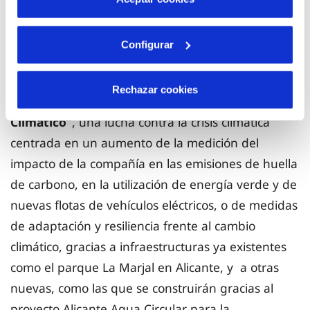
Por su parte,
Aguas de Alicante
trabaja en el
Configurar
marco de su
Plan Estratégico para 2022-2027
en
múltiples ámbitos dentro de un eje de acción
Rechazar cookies
denominado
“Medidas contra el Cambio
Climático”
, una lucha contra la crisis climática
centrada en un aumento de la medición del
impacto de la compañía en las emisiones de huella
de carbono, en la utilización de energía verde y de
nuevas flotas de vehículos eléctricos, o de medidas
de adaptación y resiliencia frente al cambio
climático, gracias a infraestructuras ya existentes
como el parque La Marjal en Alicante, y a otras
nuevas, como las que se construirán gracias al
proyecto Alicante Agua Circular para la