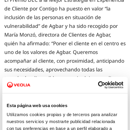
de Cliente por Contigo ha puesto en valor “la
inclusión de las personas en situación de
vulnerabilidad” de Agbar y ha sido recogido por
María Monzó, directora de Clientes de Agbar,
quién ha afirmado: “Poner el cliente en el centro es
uno de los valores de Agbar. Queremos
acompañar al cliente, con proximidad, anticipando
sus necesidades, aprovechando todas las
tecnologías disponibles, pero sin dejar a nadie
atrás, asegurando que tenemos en cuenta todas
las posibles situaciones de vulnerabilidad”.
Asimismo, María Monzó ha agradecido el esfuerzo
Esta página web usa cookies
y compromiso de todo el equipo de Clientes del
Utilizamos cookies propias y de terceros para analizar
grupo, así como de las empresas operadoras que
nuestros servicios y mostrarte publicidad relacionada
con tus preferencias en base a un perfil elaborado a