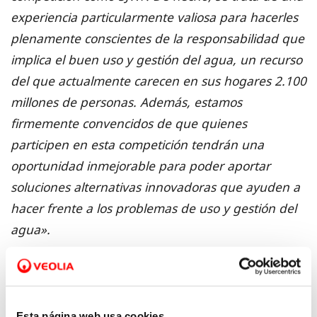
experiencia particularmente valiosa para hacerles
plenamente conscientes de la responsabilidad que
implica el buen uso y gestión del agua, un recurso
del que actualmente carecen en sus hogares 2.100
millones de personas. Además, estamos
firmemente convencidos de que quienes
participen en esta competición tendrán una
oportunidad inmejorable para poder aportar
soluciones alternativas innovadoras que ayuden a
hacer frente a los problemas de uso y gestión del
agua».
Alumnos y alumnas que cursen Secundaria,
Bachillerato o Formación Profesional en cualquier
centro educativo de España
y que en agosto de
Esta página web usa cookies