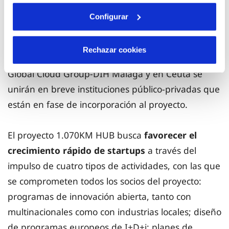
Baleares; en Castellón, Aerocas, la empresa que
Configurar
gestiona el Aeropuerto de Castellón; en Valencia,
la aceleradora Innsomnia; en Alicante, Torre Juana
Rechazar cookies
OST
; en la Región de Murcia
,
Timur; en Málaga, el
Global Cloud Group-DIH Málaga y en Ceuta se
unirán en breve instituciones público-privadas que
están en fase de incorporación al proyecto.
El proyecto 1.070KM HUB busca
favorecer el
crecimiento rápido de startups
a través del
impulso de cuatro tipos de actividades, con las que
se comprometen todos los socios del proyecto:
programas de innovación abierta, tanto con
multinacionales como con industrias locales; diseño
de programas europeos de I+D+i; planes de