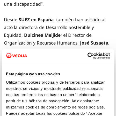
una discapacidad”.
Desde
SUEZ en España
, también han asistido al
acto la directora de Desarrollo Sostenible y
Equidad,
Dulcinea Meijide
; el Director de
Organización y Recursos Humanos,
José Susaeta
,
entre otras personas de la organización del área
de equidad y recursos humanos y, desde
Fundación Bequal
, su Director Gerente,
José
Antonio Martín
y la Directora de Desarrollo
Esta página web usa cookies
Corporativo,
Azucena García
.
Utilizamos cookies propias y de terceros para analizar
nuestros servicios y mostrarte publicidad relacionada
con tus preferencias en base a un perfil elaborado a
Es destacable que el objetivo prioritario de las 37
partir de tus hábitos de navegación. Adicionalmente
sociedades del Grupo a las que alcanza el sello,
utilizamos cookies de complemento de redes sociales.
sea el
cumplimiento de la cuota de reserva legal
Puedes aceptar todas las cookies pulsando “ Aceptar