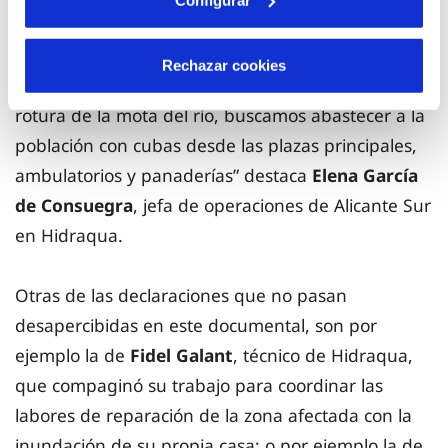
grupo Suez en la Comunidad Valenciana. “Hasta
que pudimos reparar la avería de Almoradí, que
Rechazar cookies
los primeros días se encontraba inundada por la
rotura de la mota del río, buscamos abastecer a la
población con cubas desde las plazas principales,
ambulatorios y panaderías” destaca
Elena García
de Consuegra
, jefa de operaciones de Alicante Sur
en Hidraqua.
Otras de las declaraciones que no pasan
desapercibidas en este documental, son por
ejemplo la de
Fidel Galant
, técnico de Hidraqua,
que compaginó su trabajo para coordinar las
labores de reparación de la zona afectada con la
inundación de su propia casa; o por ejemplo la de