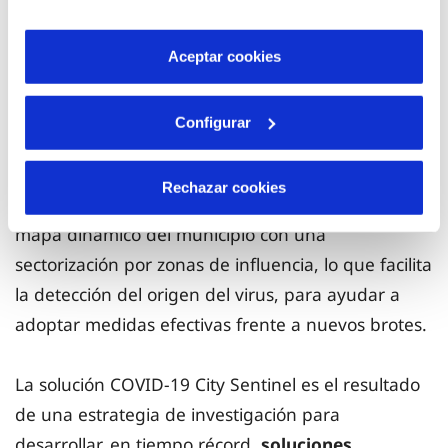
son indispensables para que el sitio web funcione y que
laboratorios del grupo,
Labaqua
, ha desarrollado
por tanto no se pueden desactivar. Puedes consultar
más información en nuestra
Política de Cookies
un sistema de análisis de aguas residuales que
Aceptar cookies
permite realizar un seguimiento de la evolución
del virus en aguas residuales y anticipar la
Configurar
aparición de posibles nuevos brotes entre la
población. Con esta solución los gestores públicos
Rechazar cookies
tienen acceso a todos los datos a través de un
mapa dinámico del municipio con una
sectorización por zonas de influencia, lo que facilita
la detección del origen del virus, para ayudar a
adoptar medidas efectivas frente a nuevos brotes.
La solución COVID-19 City Sentinel es el resultado
de una estrategia de investigación para
desarrollar, en tiempo récord,
soluciones