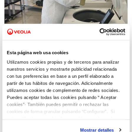
La nueva cepa, conocida como
ómicron
, fue
identificada por primera vez en Sudáfrica, y ya se
Esta página web usa cookies
han detectado casos en el estado español. Según
Utilizamos cookies propias y de terceros para analizar
la Organización Mundial de la Salud (OMS), esta
nuestros servicios y mostrarte publicidad relacionada
con tus preferencias en base a un perfil elaborado a
cepa podría conllevar un "mayor riesgo de
partir de tus hábitos de navegación. Adicionalmente
reinfección", según las primeras evidencias
utilizamos cookies de complemento de redes sociales.
científicas preliminares, si bien los primeros
Puedes aceptar todas las cookies pulsando “ Aceptar
pacientes presentan síntomas leves.
cookies”· También puedes permitir o rechazar las
cookies de forma granular pulsando “Configurar”. Si
pulsas “Rechazar cookies”, equivaldrá a rechazar la
COVID-19 City Sentinel es el sistema de vigilancia
instalación de todas las cookies salvo las necesarias que
de Hidraqua que, a través de la red de
Mostrar detalles