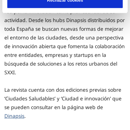
Rechazar cookies
Digital Paper forma parte de la apuesta de esta
red por la innovación como pilar esencial de su
actividad. Desde los hubs Dinapsis distribuidos por
toda España se buscan nuevas formas de mejorar
el entorno de las ciudades, desde una perspectiva
de innovación abierta que fomenta la colaboración
entre entidades, empresas y startups en la
búsqueda de soluciones a los retos urbanos del
SXXI.
La revista cuenta con dos ediciones previas sobre
‘Ciudades Saludables’ y ‘Ciudad e innovación’ que
se pueden consultar en la página web de
Dinapsis
.