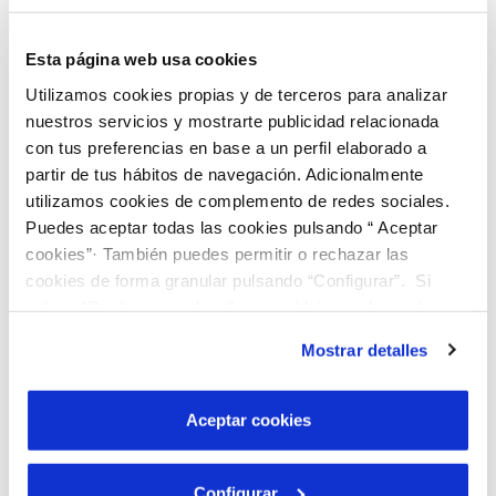
costat d'aquesta es desenvolupa de manera
complementària la
Política de Seguretat i Salut
Esta página web usa cookies
Laboral
.
Utilizamos cookies propias y de terceros para analizar
nuestros servicios y mostrarte publicidad relacionada
Disposem de certificacions alineades amb els
con tus preferencias en base a un perfil elaborado a
nostres esforços per a donar un servici de qualitat
partir de tus hábitos de navegación. Adicionalmente
i oferir un ambient de treball òptim i segur per al
utilizamos cookies de complemento de redes sociales.
Puedes aceptar todas las cookies pulsando “ Aceptar
nostre personal.
cookies”· También puedes permitir o rechazar las
cookies de forma granular pulsando “Configurar”. Si
pulsas “Rechazar cookies”, equivaldrá a rechazar la
Consulta els certificats
instalación de todas las cookies salvo las necesarias que
Mostrar detalles
son indispensables para que el sitio web funcione y que
por tanto no se pueden desactivar. Puedes consultar
más información en nuestra
Política de Cookies
Aceptar cookies
Ètica i compliment
Configurar