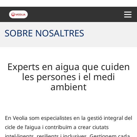
Menu 
SOBRE NOSALTRES
Experts en aigua que cuiden
les persones i el medi
ambient
En Veolia som especialistes en la gestió integral del
cicle de l’aigua i contribuïm a crear ciutats
intel·ligents, resilients i inclusives. Gestionem cada