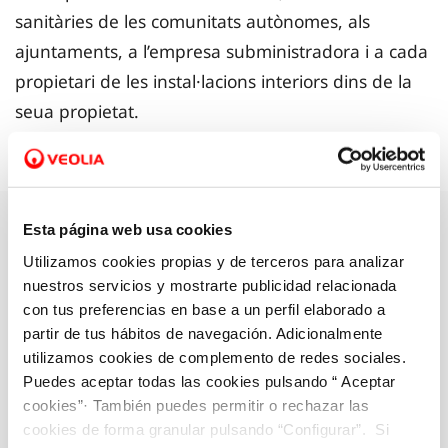
sanitàries de les comunitats autònomes, als
ajuntaments, a l’empresa subministradora i a cada
propietari de les instal·lacions interiors dins de la
seua propietat.
Esta página web usa cookies
Tipus d’anàlisi
Utilizamos cookies propias y de terceros para analizar
nuestros servicios y mostrarte publicidad relacionada
Per a assegurar la qualitat de l’aigua, es duen a
con tus preferencias en base a un perfil elaborado a
terme els tipus d’anàlisi següents:
partir de tus hábitos de navegación. Adicionalmente
utilizamos cookies de complemento de redes sociales.
Puedes aceptar todas las cookies pulsando “ Aceptar
cookies”· También puedes permitir o rechazar las
cookies de forma granular pulsando “Configurar”. Si