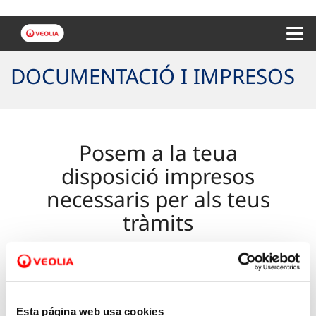
Menu 
DOCUMENTACIÓ I IMPRESOS
Posem a la teua
disposició impresos
necessaris per als teus
tràmits
Selecciona
el teu municipi
i consulta la
Esta página web usa cookies