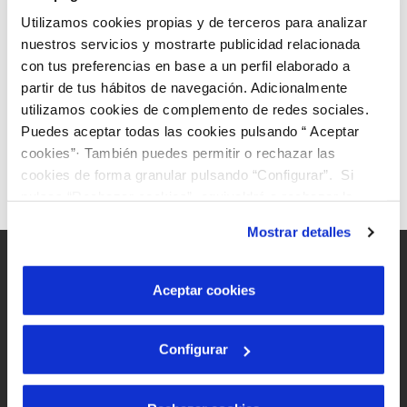
documentació necessària per a gestions de
contractació.
Utilizamos cookies propias y de terceros para analizar
nuestros servicios y mostrarte publicidad relacionada
con tus preferencias en base a un perfil elaborado a
Formulari d'autorització per a gestions generals.
partir de tus hábitos de navegación. Adicionalmente
utilizamos cookies de complemento de redes sociales.
Formulari d'autorització per a gestions de
Puedes aceptar todas las cookies pulsando “ Aceptar
cookies”· También puedes permitir o rechazar las
contractació.
cookies de forma granular pulsando “Configurar”. Si
pulsas “Rechazar cookies”, equivaldrá a rechazar la
instalación de todas las cookies salvo las necesarias que
Mostrar detalles
son indispensables para que el sitio web funcione y que
por tanto no se pueden desactivar. Puedes consultar
más información en nuestra
Política de Cookies
Aceptar cookies
Mapa Web
Configurar
Avís legal i privacitat de la web
Política de cookies