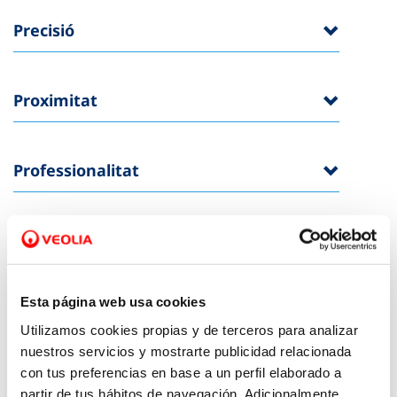
Precisió
Proximitat
Professionalitat
Agilitat
Esta página web usa cookies
Utilizamos cookies propias y de terceros para analizar
Clàusules Generals
nuestros servicios y mostrarte publicidad relacionada
aplicables a tots els
con tus preferencias en base a un perfil elaborado a
partir de tus hábitos de navegación. Adicionalmente