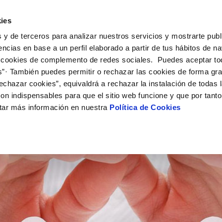
ES
VA
Actual
ies
 y de terceros para analizar nuestros servicios y mostrarte publ
El Teu Servei
La Teua Aigua
Coneix-nos
encias en base a un perfil elaborado a partir de tus hábitos de n
 cookies de complemento de redes sociales. Puedes aceptar to
s”· También puedes permitir o rechazar las cookies de forma gr
Ó AL CLIENT
AT
OSTRES COMPROMISOS
NTRACTES
COMPROMÍS DE SERVEI
CURES DE L'AIGUA
MODIFICACIÓ DE DADES
echazar cookies”, equivaldrá a rechazar la instalación de todas 
de contacte
de la qualitat de l’aigua
 persones
vi titular
Carta de compromisos
Consells d’estalvi
Actualitzar dades bancàri
on indispensables para que el sitio web funcione y que por tant
via
del consumidor
 medi ambient
a subministrament
Customer Counsel (Defensa del
Actualitzar dades de domic
tar más información en nuestra
Política de Cookies
nnovació i la digitalització
xa de subministrament
Normativa del servei
Actualitzar dades persona
obres i afectacions
·licitud de connexió
Arbitraje y mediación
ació de fuita interior
umentació contractació
Programa AL TEU COSTAT
ntació i impresos
VEURE TOTES LES GESTIONS