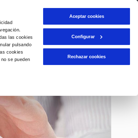
itat
T'ajudem
Contacta'ns
Aceptar cookies
icidad
Àrea de clients
avegación.
Configurar
das las cookies
anular pulsando
INCIDÈNCIES
las cookies
es
Comunica anomalies o possibles
Rechazar cookies
o no se pueden
fraus
 client)
ili
Reclamacions
ls