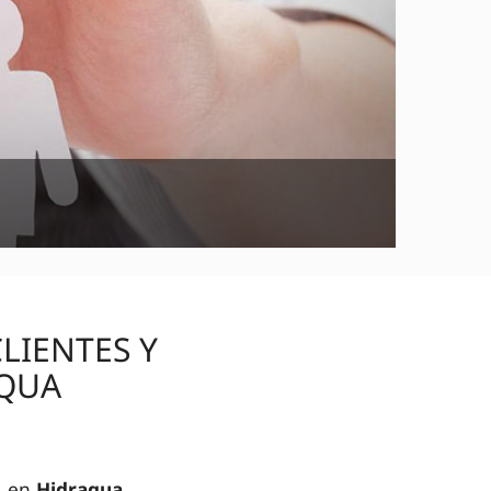
LIENTES Y
AQUA
e, en
Hidraqua
,