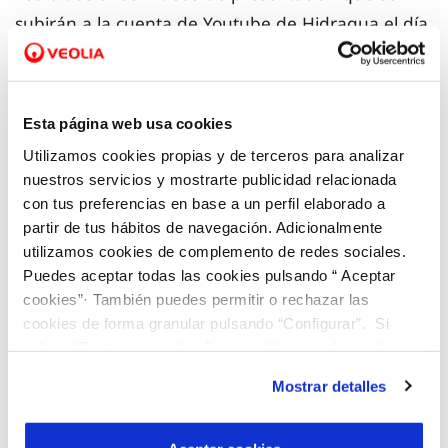
subirán a la cuenta de Youtube de Hidraqua el día
27 de mayo y otro voto que será el resultado de la
valoración aportada por el público asistente
a la
jornada de presentación de los proyectos del día 4
Esta página web usa cookies
de junio.
Utilizamos cookies propias y de terceros para analizar
nuestros servicios y mostrarte publicidad relacionada
Aguas de Alicante, Hidraqua y Fundación Emplea
con tus preferencias en base a un perfil elaborado a
partir de tus hábitos de navegación. Adicionalmente
ofrecerán al proyecto ganador el acompañamiento
utilizamos cookies de complemento de redes sociales.
necesario para su desarrollo, es decir, la
Puedes aceptar todas las cookies pulsando “ Aceptar
formación en herramientas innovadoras
para la
cookies”· También puedes permitir o rechazar las
gestión y desarrollo de iniciativas sin ánimo de
cookies de forma granular pulsando “Configurar”. Si
pulsas “Rechazar cookies”, equivaldrá a rechazar la
lucro, un servicio de consultoría de seis meses de
instalación de todas las cookies salvo las necesarias que
duración, así como el apoyo jurídico y tecnológico
Mostrar detalles
son indispensables para que el sitio web funcione y que
para la implementación del proyecto.
por tanto no se pueden desactivar. Puedes consultar
más información en nuestra
Política de Cookies