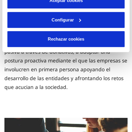
Aceptar cookies
Reto Innovación Social Alicante 2019 es un
programa pionero
que pretende cambiar el
Configurar
paradigma que las empresas tienden a participar
en lo que respecta al mundo social. El objetivo es
Rechazar cookies
traspasar del modelo de colaborar
de una forma
pasiva a través de donativos, a adoptar una
postura proactiva mediante el que las empresas se
involucren en primera persona apoyando el
desarrollo de las entidades y afrontando los retos
que acucian a la sociedad.