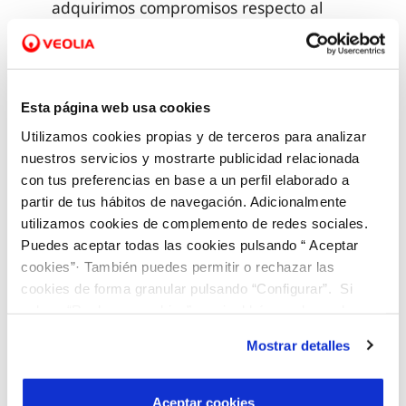
adquirimos compromisos respecto al
servicio en materia de
responsabilidad, y ponemos a
disposición la figura de customer
Esta página web usa cookies
counsel, entre otras acciones.
Utilizamos cookies propias y de terceros para analizar
VALORES
nuestros servicios y mostrarte publicidad relacionada
con tus preferencias en base a un perfil elaborado a
Acción social
partir de tus hábitos de navegación. Adicionalmente
utilizamos cookies de complemento de redes sociales.
Puedes aceptar todas las cookies pulsando “ Aceptar
cookies”· También puedes permitir o rechazar las
Generación de oportunidades
cookies de forma granular pulsando “Configurar”. Si
pulsas “Rechazar cookies”, equivaldrá a rechazar la
instalación de todas las cookies salvo las necesarias que
Mostrar detalles
Mejora de la ocupabilidad
son indispensables para que el sitio web funcione y que
por tanto no se pueden desactivar. Puedes consultar
más información en nuestra
Política de Cookies
Aceptar cookies