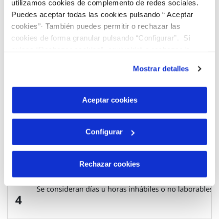
utilizamos cookies de complemento de redes sociales.
Puedes aceptar todas las cookies pulsando “ Aceptar
cookies”· También puedes permitir o rechazar las
En tu municipio adquirimos estos seis compromisos de 
cookies de forma granular pulsando “Configurar”. Si
1
pulsas “Rechazar cookies”, equivaldrá a rechazar la
instalación de todas las cookies salvo las necesarias que
Mostrar detalles
son indispensables para que el sitio web funcione y que
por tanto no se pueden desactivar. Puedes consultar
Para recibir la compensación económica por el incump
2
más información en nuestra
Política de Cookies
Aceptar cookies
Configurar
El cliente no recibirá la compensación correspondien
3
Rechazar cookies
Se consideran días u horas inhábiles o no laborables 
4