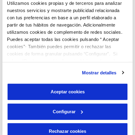
Utilizamos cookies propias y de terceros para analizar
consumidores y consumidoras.
nuestros servicios y mostrarte publicidad relacionada
con tus preferencias en base a un perfil elaborado a
La empresa abastecedora puede emprender
partir de tus hábitos de navegación. Adicionalmente
acciones legales como perjudicada por las
utilizamos cookies de complemento de redes sociales.
Puedes aceptar todas las cookies pulsando “ Aceptar
manipulaciones detectadas en el servicio de
cookies”· También puedes permitir o rechazar las
suministro (manipulación del contador, toma
cookies de forma granular pulsando “Configurar”. Si
fraudulenta de agua, derivación de suministro,
pulsas “Rechazar cookies”, equivaldrá a rechazar la
etc.). La persona que defrauda, además de
instalación de todas las cookies salvo las necesarias que
Mostrar detalles
son indispensables para que el sitio web funcione y que
cumplir la pena
que le corresponda por el delito,
por tanto no se pueden desactivar. Puedes consultar
deberá
pagar el suministro defraudado
.
más información en nuestra
Política de Cookies
Aceptar cookies
¿Tienes conocimiento o sospecha
Configurar
de una situación fraudulenta?
Puedes colaborar comunicándolo de forma
Rechazar cookies