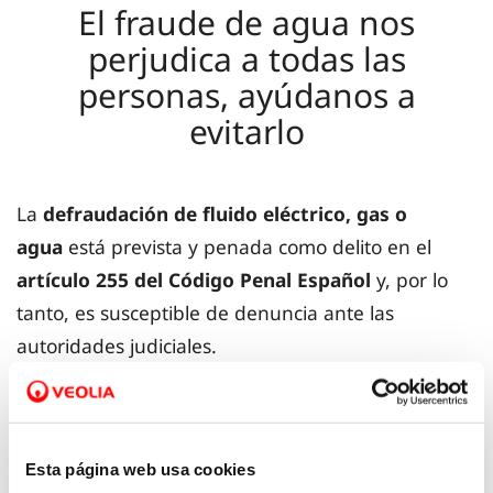
El fraude de agua nos
perjudica a todas las
personas, ayúdanos a
evitarlo
La
defraudación de fluido eléctrico, gas o
agua
está prevista y penada como delito en el
artículo 255 del Código Penal Español
y, por lo
tanto, es susceptible de denuncia ante las
autoridades judiciales.
Es un
delito que afecta a toda la
ciudadanía
. Estas prácticas
provocan un
Esta página web usa cookies
encarecimiento del precio
para todos los