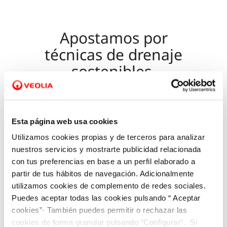
Apostamos por
técnicas de drenaje
sostenibles
El agua residual es conducida a la
red de
Esta página web usa cookies
alcantarillado
una vez que ha sido empleada para
Utilizamos cookies propias y de terceros para analizar
sus diferentes usos en hogares y empresas. Este
nuestros servicios y mostrarte publicidad relacionada
sistema
facilita la recogida de estas aguas
con tus preferencias en base a un perfil elaborado a
residuales y pluviales
, y además posibilita el
partir de tus hábitos de navegación. Adicionalmente
transporte hasta las diferentes estaciones
utilizamos cookies de complemento de redes sociales.
Puedes aceptar todas las cookies pulsando “ Aceptar
depuradoras. Las estaciones de bombeo son
cookies”· También puedes permitir o rechazar las
necesarias para impulsar el agua residual a las
cookies de forma granular pulsando “Configurar”. Si