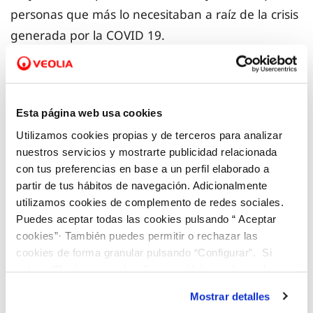
personas que más lo necesitaban a raíz de la crisis
generada por la COVID 19.
Así, estas empresas se comprometieron a destinar
1€ a Cruz Roja Responde por cada cliente que se
Esta página web usa cookies
diera de alta en el ‘Área de clientes’ de su página
Utilizamos cookies propias y de terceros para analizar
web. La iniciativa consiste en un plan integral
nuestros servicios y mostrarte publicidad relacionada
lanzado por Cruz Roja Española para atender a
con tus preferencias en base a un perfil elaborado a
personas en situación de vulnerabilidad a causa
partir de tus hábitos de navegación. Adicionalmente
de la pandemia.
utilizamos cookies de complemento de redes sociales.
Puedes aceptar todas las cookies pulsando “ Aceptar
cookies”· También puedes permitir o rechazar las
Hasta la fecha, 6.520 clientes ya se han dado de
cookies de forma granular pulsando “Configurar”. Si
alta en esta sección de la web que permite a los
pulsas “Rechazar cookies”, equivaldrá a rechazar la
usuarios consultar sus facturas y realizar todas sus
instalación de todas las cookies salvo las necesarias que
Mostrar detalles
son indispensables para que el sitio web funcione y que
gestiones de forma ágil, cómoda y segura, sin salir