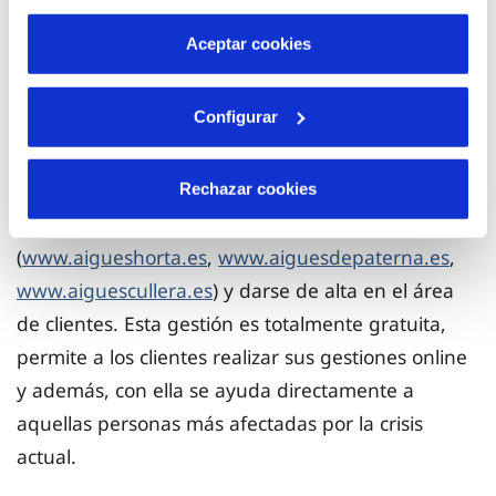
por tanto no se pueden desactivar. Puedes consultar
de casa.
más información en nuestra
Política de Cookies
Aceptar cookies
Esta campaña seguirá activa hasta final de año en
Configurar
las empresas Aigües de l’Horta, Aigües de Paterna
y Aigües de Cullera. Para aquellos clientes que
quieran participar, sólo tienen que acceder a la
Rechazar cookies
página web de cada una de estas empresas
(
www.aigueshorta.es
,
www.aiguesdepaterna.es
,
www.aiguescullera.es
) y darse de alta en el área
de clientes. Esta gestión es totalmente gratuita,
permite a los clientes realizar sus gestiones online
y además, con ella se ayuda directamente a
aquellas personas más afectadas por la crisis
actual.