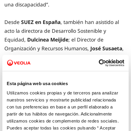
una discapacidad”.
Desde
SUEZ en España
, también han asistido al
acto la directora de Desarrollo Sostenible y
Equidad,
Dulcinea Meijide
; el Director de
Organización y Recursos Humanos,
José Susaeta
,
entre otras personas de la organización del área
de equidad y recursos humanos y, desde
Fundación Bequal
, su Director Gerente,
José
Antonio Martín
y la Directora de Desarrollo
Esta página web usa cookies
Corporativo,
Azucena García
.
Utilizamos cookies propias y de terceros para analizar
nuestros servicios y mostrarte publicidad relacionada
con tus preferencias en base a un perfil elaborado a
Es destacable que el objetivo prioritario de las 37
partir de tus hábitos de navegación. Adicionalmente
sociedades del Grupo a las que alcanza el sello,
utilizamos cookies de complemento de redes sociales.
sea el
cumplimiento de la cuota de reserva legal
Puedes aceptar todas las cookies pulsando “ Aceptar