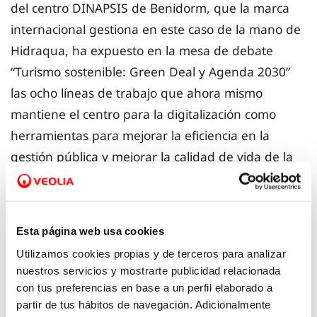
del centro DINAPSIS de Benidorm, que la marca
internacional gestiona en este caso de la mano de
Hidraqua, ha expuesto en la mesa de debate
“Turismo sostenible: Green Deal y Agenda 2030”
las ocho líneas de trabajo que ahora mismo
mantiene el centro para la digitalización como
herramientas para mejorar la eficiencia en la
gestión pública y mejorar la calidad de vida de la
ciudadanía.
Agua, energía, residuos, salud ambiental, cambio
Esta página web usa cookies
climático y renaturalización, son los temas que
Utilizamos cookies propias y de terceros para analizar
Sánchez ha abordado en esta presentación con
nuestros servicios y mostrarte publicidad relacionada
soluciones vinculadas al estudio del big data,
con tus preferencias en base a un perfil elaborado a
eficiencia de los recursos, economía circular,
partir de tus hábitos de navegación. Adicionalmente