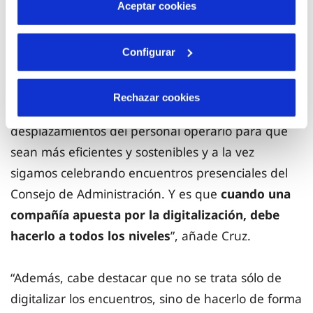
más información en nuestra
Política de Cookies
formato telemático de celebración a fin de
velar
Aceptar cookies
por la seguridad y salud de las personas
, y con lo
cual se consigue además ser
más agiles
en la
Configurar
aprobación de las iniciativas y
más sostenibles
al
evitar desplazamientos innecesarios. “No tiene
Rechazar cookies
sentido que estemos digitalizando los
desplazamientos del personal operario para que
sean más eficientes y sostenibles y a la vez
sigamos celebrando encuentros presenciales del
Consejo de Administración. Y es que
cuando una
compañía apuesta por la digitalización, debe
hacerlo a todos los niveles
”, añade Cruz.
“Además, cabe destacar que no se trata sólo de
digitalizar los encuentros, sino de hacerlo de forma