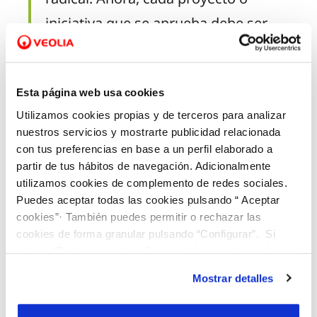
iniciativa que se aprueba debe ser
digital, pues sólo así conseguimos
que se trate de proyectos sostenibles
Esta página web usa cookies
y preparados para el futuro. Pero
Utilizamos cookies propias y de terceros para analizar
además lo hace en la forma que
nuestros servicios y mostrarte publicidad relacionada
tenemos de entender estos
con tus preferencias en base a un perfil elaborado a
partir de tus hábitos de navegación. Adicionalmente
encuentros”.
utilizamos cookies de complemento de redes sociales.
Puedes aceptar todas las cookies pulsando “ Aceptar
cookies”· También puedes permitir o rechazar las
cookies de forma granular pulsando “Configurar”. Si
Desde la pandemia,
toda la información se
pulsas “Rechazar cookies”, equivaldrá a rechazar la
traslada de forma telemática
, con lo cual se
instalación de todas las cookies salvo las necesarias que
consigue ser más seguro, al igual que los
Mostrar detalles
son indispensables para que el sitio web funcione y que
encuentros en sí, que se mantienen en este
por tanto no se pueden desactivar. Puedes consultar