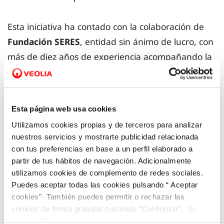
Esta iniciativa ha contado con la colaboración de
Fundación SERES
, entidad sin ánimo de lucro, con
más de diez años de experiencia acompañando la
transformación de las empresas e impulsando su
liderazgo ante los retos sociales. Para la
implementación se está trabajando con entidades
Esta página web usa cookies
sociales locales, como Cruz Roja, Cáritas, COCEMFE
Utilizamos cookies propias y de terceros para analizar
y ONCE para conocer su visión, trabajar
nuestros servicios y mostrarte publicidad relacionada
conjuntamente y ofrecerles canales de atención
con tus preferencias en base a un perfil elaborado a
preferente para la anticipación y resolución de
partir de tus hábitos de navegación. Adicionalmente
utilizamos cookies de complemento de redes sociales.
gestiones de personas en situación de
Puedes aceptar todas las cookies pulsando “ Aceptar
vulnerabilidad identificando las barreras digitales,
cookies”· También puedes permitir o rechazar las
de comprensión, de accesibilidad o económicas
cookies de forma granular pulsando “Configurar”. Si
que puedan tener.
pulsas “Rechazar cookies”, equivaldrá a rechazar la